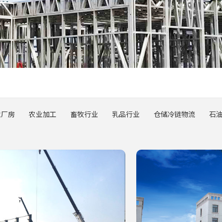
业厂房
农业加工
畜牧行业
乳品行业
仓储冷链物流
石