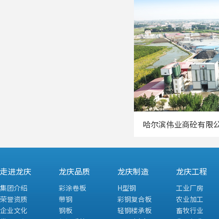
哈尔滨伟业商砼有限
走进龙庆
龙庆品质
龙庆制造
龙庆工程
集团介绍
彩涂卷板
H型钢
工业厂房
荣誉资质
带钢
彩钢复合板
农业加工
企业文化
钢板
轻钢楼承板
畜牧行业