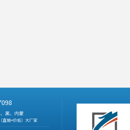
 7098
吉、黑、内蒙
〔直销+价低〕大厂家