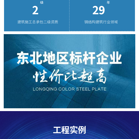
级
年
2
29
量体系认证，获评国家信用等级 AAA 级企业，并被认定为
海南省装配式示范基地、黑龙江省装配式示范基地、专精
建筑施工总承包二级资质
钢结构建筑行业领域
特新企业、高新技术企业、创新型中小企业等。同时，公
司已通过安全、质量、环境、HSE 管理体系认证，拥有多
项知识产权专利。
龙庆钢构集团的服务领域涵盖：工业厂房、畜牧、乳
品行业、仓储冷链物流、石油化工、医药食品加工、桥
梁、物流、高铁站房、机场航站楼、超高层建筑、学校、
医院、住宅、场馆、酒店、办公写字楼及城市综合体等各
类项目。
工程实例