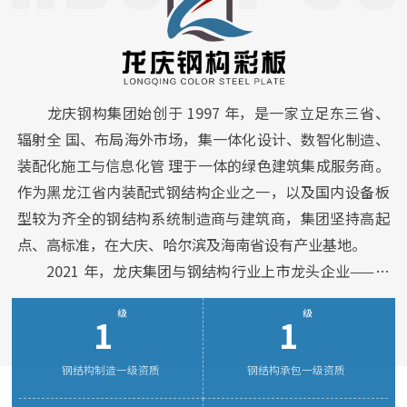
龙庆钢构集团始创于 1997 年，是一家立足东三省、
辐射全 国、布局海外市场，集一体化设计、数智化制造、
装配化施工与信息化管 理于一体的绿色建筑集成服务商。
作为黑龙江省内装配式钢结构企业之一，以及国内设备板
型较为齐全的钢结构系统制造商与建筑商，集团坚持高起
点、高标准，在大庆、哈尔滨及海南省设有产业基地。
2021 年，龙庆集团与钢结构行业上市龙头企业——浙
江东南网架股份有限公司合作，共同成立海南运营中
级
级
1
1
心“龙庆东南”，实现了从钢结构专 业分包到施工总包，
再到 EPC 工程总承包的业务升级。
钢结构制造一级资质
钢结构承包一级资质
目前，集团持有国家钢结构制造一级资质、钢结构承
包一级资质、建筑施工总承包二级资质，通过 ISO9001 质